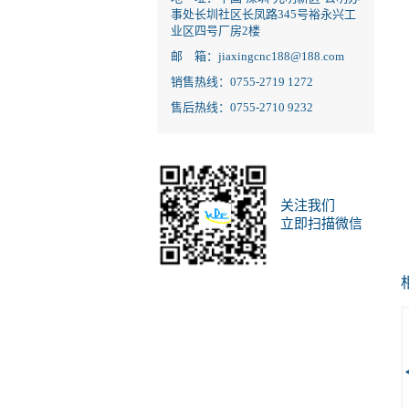
事处长圳社区长凤路345号裕永兴工
业区四号厂房2楼
邮 箱：jiaxingcnc188@188.com
销售热线：0755-2719 1272
售后热线：0755-2710 9232
关注我们
立即扫描微信