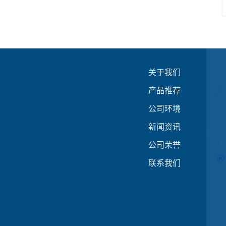
关于我们
产品推荐
公司环境
新闻资讯
公司荣誉
联系我们